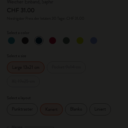
Weicher Einband, Saphir
CHF 31.00
Niedrigster Preis der letzten 30 Tage: CHF 31.00
Select a color
ausgewählt
*
Ausgewählte Farbe
Select a size
Pocket 9x14 cm
Large 13x21 cm
XL 19x25 cm
Select a layout
Punktraster
Blanko
Liniert
Kariert
Menge