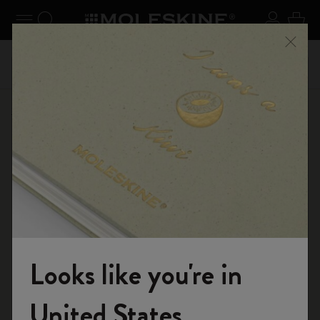
 schließen
Navigation umschalten
Search website
Sich An
Ware
abatt
Registr
Nutzen Sie den kostenlosen Standardversand bei
Menü 
ng mit
sowie ko
Bestellungen ab CHF 80.00
Online-Shop
Notizbücher
The Original Notebook
Looks like you're in
Willkommen in der Welt von Moleskine
United States