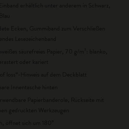
Einband erhältlich unter anderem in Schwarz,
Blau
dete Ecken, Gummiband zum Verschließen
endes Lesezeichenband
nweißes säurefreies Papier, 70 g/m²: blanko,
gerastert oder kariert
 of loss“-Hinweis auf dem Deckblatt
bare Innentasche hinten
rwendbare Papierbanderole, Rückseite mit
chen gedruckten Werkzeugen
ch, öffnet sich um 180°