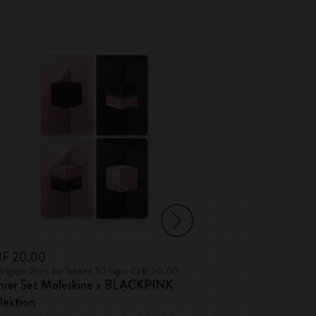
F 20.00
CHF 23.00
drigster Preis der letzten 30 Tage: CHF 20.00
Niedrigster Preis de
hier Set Moleskine x BLACKPINK
Volant Notizhe
lektion