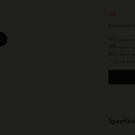
City Guide Notebooks LUXE x Moleskine
Menge aktua
Casa Batlló Custom Editions
Kostenloser 
I Am The City
15% rabatt au
zoom.cta
20% rabatt au
IZIPIZI x Moleskine
25% rabatt au
* Gilt nur fü
Moleskine Detour
Spezifik