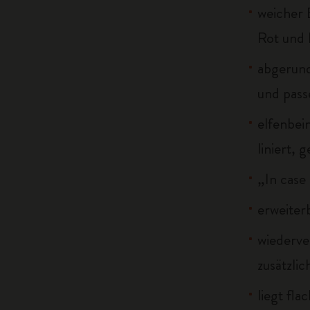
weicher 
Rot und 
abgerun
und pass
elfenbei
liniert, 
„In case
erweiter
wiederve
zusätzli
liegt fla