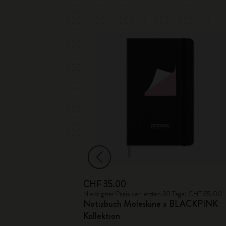
CHF 35.00
 Tage: CHF 46.00
Niedrigster Preis der letzten 30 Tage: CHF 35.00
Notizbuch Moleskine x BLACKPINK
ektion
Kollektion