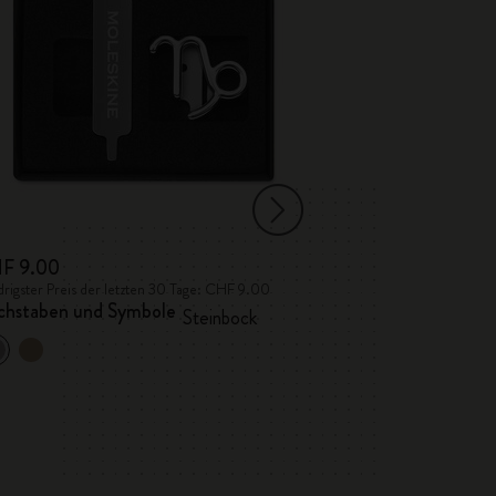
F 9.00
CHF 9.00
rigster Preis der letzten 30 Tage: CHF 9.00
Niedrigster Preis de
chstaben und Symbole
Buchstaben und
Steinbock