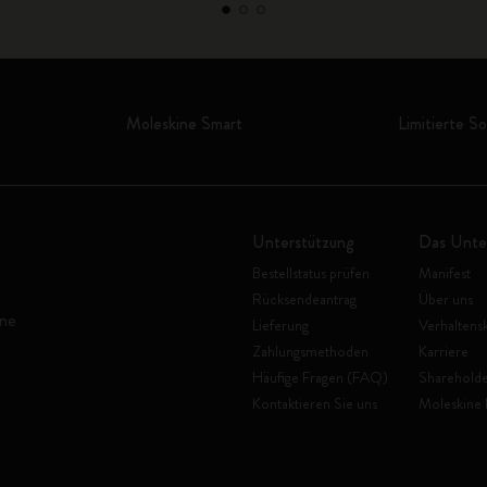
Moleskine Smart
Limitierte S
Unterstützung
Das Unt
Bestellstatus prüfen
Manifest
Rücksendeantrag
Über uns
ine
Lieferung
Verhaltens
Zahlungsmethoden
Karriere
Häufige Fragen (FAQ)
Shareholde
Kontaktieren Sie uns
Moleskine 