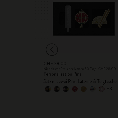
CHF 28.00
Tage: CHF 9.00
Niedrigster Preis der letzten 30 Tage: CHF 28.00
Personalization Pins
Krebs
Satz mit zwei Pins: Laterne & Teigtasche
+3