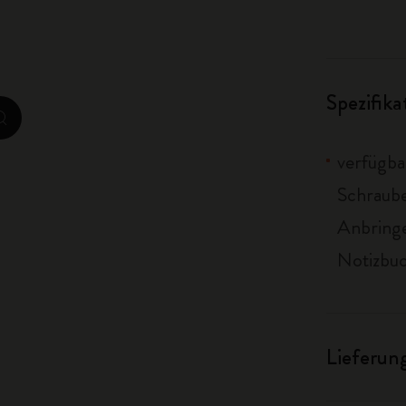
City Guide Notebooks LUXE x Moleskine
Casa Batlló Custom Editions
Spezifik
I Am The City
zoom.cta
IZIPIZI x Moleskine
verfügba
Schraube
Moleskine Detour
Anbring
Notizbuc
Lieferun