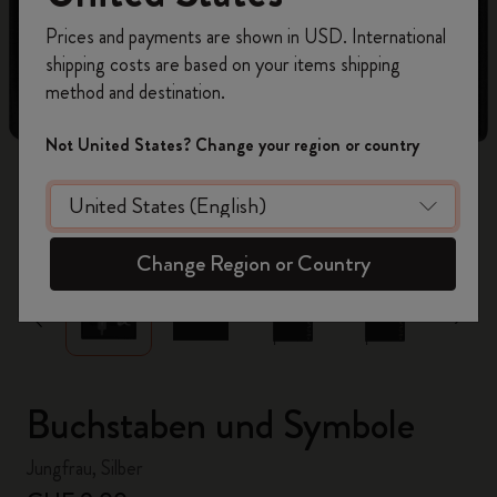
Registrieren Sie sich jetzt und sichern Sie sich
Prices and payments are shown in USD. International
10% Rabatt sowie kostenlosen Versand auf
shipping costs are based on your items shipping
Ihre erste Bestellung
mit dem Code
method and destination.
WELCOME10.
Erstellen Sie ein Moleskine Konto, um Zugang zu
Not United States? Change your region or country
exklusiven Angeboten, Mitgliedervorteilen und
noch mehr Inspiration zu erhalten.
zoom.cta
Jetzt registrieren!
Change Region or Country
Buchstaben und Symbole
Jungfrau, Silber