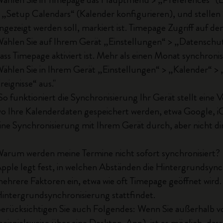
 „Setup Calendars“ (Kalender konfigurieren), und stellen S
ngezeigt werden soll, markiert ist. Timepage Zugriff auf 
ählen Sie auf Ihrem Gerät „Einstellungen“ > „Datenschutz“
ass Timepage aktiviert ist. Mehr als einen Monat synchronis
ählen Sie in Ihrem Gerät „Einstellungen“ > „Kalender“ > 
reignisse“ aus."
So funktioniert die Synchronisierung Ihr Gerät stellt ein
o Ihre Kalenderdaten gespeichert werden, etwa Google, 
ine Synchronisierung mit Ihrem Gerät durch, aber nicht di
arum werden meine Termine nicht sofort synchronisiert?
pple legt fest, in welchen Abständen die Hintergrundsynch
ehrere Faktoren ein, etwa wie oft Timepage geöffnet wird. D
intergrundsynchronisierung stattfindet.
erücksichtigen Sie auch Folgendes: Wenn Sie außerhalb v
beispielsweise über eine Desktop-App), ist es möglich, dass