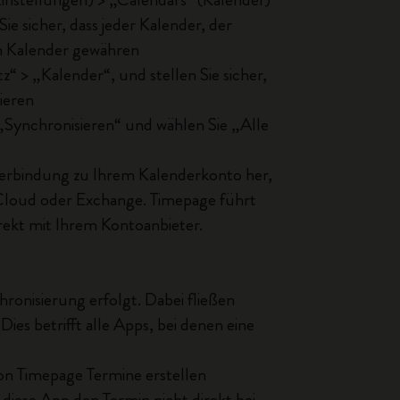
ie sicher, dass jeder Kalender, der
den Kalender gewähren
 > „Kalender“, und stellen Sie sicher,
ieren
„Synchronisieren“ und wählen Sie „Alle
e Verbindung zu Ihrem Kalenderkonto her,
iCloud oder Exchange. Timepage führt
rekt mit Ihrem Kontoanbieter.
ronisierung erfolgt. Dabei fließen
ies betrifft alle Apps, bei denen eine
on Timepage Termine erstellen
 diese App den Termin nicht direkt bei