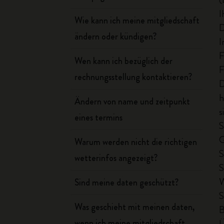
I
Wie kann ich meine mitgliedschaft
D
ändern oder kündigen?
I
F
Wen kann ich bezüglich der
F
rechnungsstellung kontaktieren?
D
h
Ändern von name und zeitpunkt
s
eines termins
S
G
Warum werden nicht die richtigen
S
wetterinfos angezeigt?
S
W
Sind meine daten geschützt?
S
Was geschieht mit meinen daten,
B
wenn ich meine mitgliedschaft
Ü