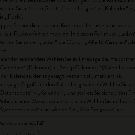
ählen Sie in Ihrem Gerät „Einstellungen“ > „Kalender“ > 
ie „Push“.
ippen Sie auf die einzelnen Konten in der Liste, und wähl
st kein Pushverfahren möglich. In diesem Fall muss „Lade
ählen Sie unter „Laden“ die Option „Alle 15 Minuten“, dam
ird.
alender einblenden Wählen Sie in Timepage das Hauptmen
Calendars“ (Kalender) > „Setup Calendars“ (Kalender konfi
eder Kalender, der angezeigt werden soll, markiert ist.
imepage Zugriff auf den Kalender gewähren Wählen Sie au
Datenschutz“ > „Kalender“, und stellen Sie sicher, dass Tim
ehr als einen Monat synchronisieren Wählen Sie in Ihrem 
Synchronisieren“ und wählen Sie „Alle Ereignisse“ aus.
as this answer helpful?
Ja
Nein