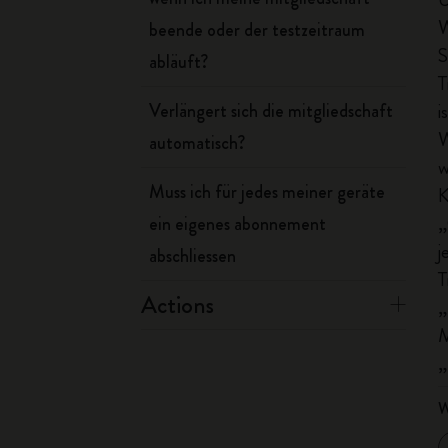
W
beende oder der testzeitraum
S
abläuft?
T
i
Verlängert sich die mitgliedschaft
W
automatisch?
w
Muss ich für jedes meiner geräte
K
„
ein eigenes abonnement
j
abschliessen
T
Actions
„
M
„
W