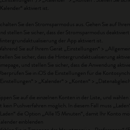
City Guide Notebooks LUXE x Moleskine
Kalender“ aktiviert ist.
Casa Batlló Custom Editions
chalten Sie den Stromsparmodus aus. Gehen Sie auf Ihrem
nd stellen Sie sicher, dass der Stromsparmodus deaktiviert is
I Am The City
intergrundaktualisierung der App aktiviert ist.
ährend Sie auf Ihrem Gerät „Einstellungen“ > „Allgemein
IZIPIZI x Moleskine
tellen Sie sicher, dass die Hintergrundaktualisierung aktivie
Moleskine Detour
imepage, und stellen Sie sicher, dass die Anwendung aktivier
berprüfen Sie in iOS die Einstellungen für die Kontosynch
Einstellungen“ > „Kalender“ > „Konten“ > „Datenabgleich“
ippen Sie auf die einzelnen Konten in der Liste, und wähl
st kein Pushverfahren möglich. In diesem Fall muss „Lade
Laden“ die Option „Alle 15 Minuten“, damit Ihr Konto mögli
alender einblenden
ählen Sie in Timepage das Hauptmenü > „Preferences“ (E