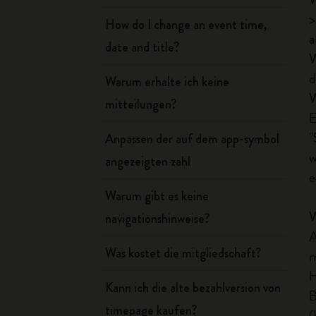
>
How do I change an event time,
a
date and title?
W
d
Warum erhalte ich keine
W
mitteilungen?
E
"
Anpassen der auf dem app-symbol
w
angezeigten zahl
e
Warum gibt es keine
W
navigationshinweise?
A
Was kostet die mitgliedschaft?
m
H
Kann ich die alte bezahlversion von
B
timepage kaufen?
(