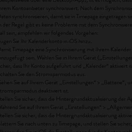
hrem Kontoanbieter synchronisiert. Nach dem Synchronisi
aten synchronisieren, damit sie in Timepage eingetragen si
n der Regel gibt es keine Probleme mit dem Synchronisiere
all sein, empfehlen wir folgendes Vorgehen:
ügen Sie Ihr Kalenderkonto in iOS hinzu.
amit Timepage eine Synchronisierung mit Ihrem Kalender
inzugefügt sein. Wählen Sie in Ihrem Gerät („Einstellunge
icher, dass Ihr Konto aufgeführt und „Kalender“ aktiviert is
chalten Sie den Stromsparmodus aus.
ehen Sie auf Ihrem Gerät „Einstellungen“ > „Batterie“, und
tromsparmodus deaktiviert ist.
tellen Sie sicher, dass die Hintergrundaktualisierung der App
ährend Sie auf Ihrem Gerät „Einstellungen“ > „Allgemein
tellen Sie sicher, dass die Hintergrundaktualisierung aktivier
lättern Sie nach unten zu Timepage, und stellen Sie sicher,
berprüfen Sie in iOS die Einstellungen für die Kontosynch