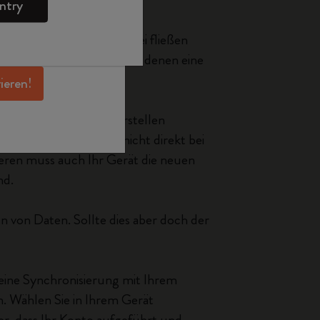
ntry
en Angeboten,
 und noch mehr
ronisierung erfolgt. Dabei fließen
erhalten.
ies betrifft alle Apps, bei denen eine
rieren!
on Timepage Termine erstellen
 diese App den Termin nicht direkt bei
eren muss auch Ihr Gerät die neuen
nd.
n von Daten. Sollte dies aber doch der
eine Synchronisierung mit Ihrem
. Wählen Sie in Ihrem Gerät
er, dass Ihr Konto aufgeführt und