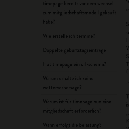
timepage bereits vor dem wechsel
„
zum mitgliedschaftsmodell gekauft
habe?
S
u
Wie erstelle ich termine?
H
W
Doppelte geburtstagseinträge
S
T
Hat timepage ein url-schema?
Ü
Warum erhalte ich keine
„
wettervorhersage?
T
Warum ist für timepage nun eine
i
mitgliedschaft erforderlich?
„
K
Wann erfolgt die belastung?
W