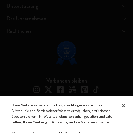
Unterstützung
Das Unternehmen
Rechtliches
Verbunden bleiben
Diese Website verwendet Cookies, sowohl eigene als auch von
Dritten, die den Betrieb dieser Website ermöglichen, statistischen
Moleskine ® ist ein eingetragenes Warenzeichen von Moleskine Srl a
Zwecken dienen, Ihr Websiteerlebnis persönlich gestalten und dabei
socio unico
helfen, Ihnen Werbung in Anpassung an Ihre Vorlieben zu senden.
Moleskine srl a socio unico - Via Bergognone, 34 – 20144 Milano -