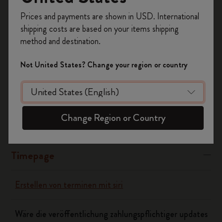
Registrieren Sie sich jetzt und sichern Sie sich
damit Sie Erinnerungen nicht zweimal erhalten.
Prices and payments are shown in USD. International
10% Rabatt sowie kostenlosen Versand auf
shipping costs are based on your items shipping
Was this answer helpful?
Ihre erste Bestellung
mit dem Code
method and destination.
WELCOME10.
Ja
Nein
Erstellen Sie ein Moleskine Konto, um Zugang zu
Not United States? Change your region or country
exklusiven Angeboten, Mitgliedervorteilen und
noch mehr Inspiration zu erhalten.
Flow
Jetzt registrieren!
Change Region or Country
Page camera
Timepage
Erstellen von terminen mit siri
Wäre die veröffentlichung zahlungspflichtiger updates