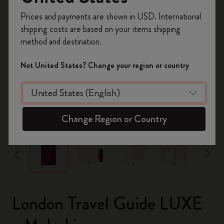
Registrieren Sie sich jetzt und sichern Sie sich
Prices and payments are shown in USD. International
10% Rabatt sowie kostenlosen Versand auf
shipping costs are based on your items shipping
Ihre erste Bestellung
mit dem Code
method and destination.
WELCOME10.
Erstellen Sie ein Moleskine Konto, um Zugang zu
Not United States? Change your region or country
exklusiven Angeboten, Mitgliedervorteilen und
noch mehr Inspiration zu erhalten.
Jetzt registrieren!
zoom.cta
Change Region or Country
London Travel Guide LUXE