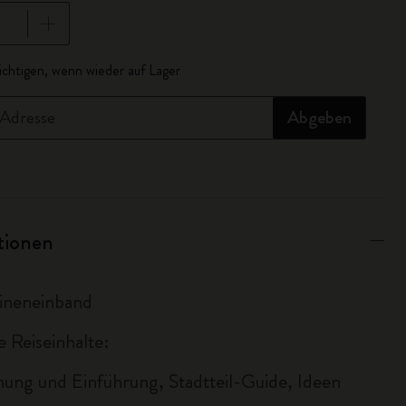
lisiert auf 1
chtigen, wenn wieder auf Lager
-Adresse
Abgeben
ationen
eineneinband
e Reiseinhalte:
nung und Einführung, Stadtteil-Guide, Ideen