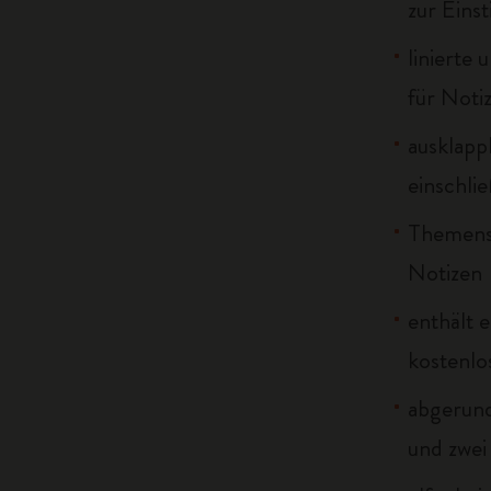
zur Eins
linierte 
für Noti
ausklapp
einschli
Themenst
Notizen
enthält 
kostenlo
abgerun
und zwei