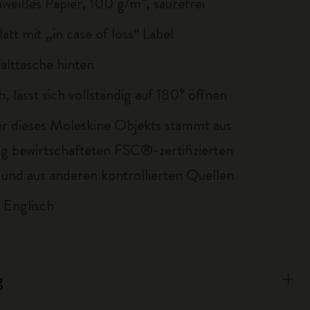
nweißes Papier, 100 g/m², säurefrei
att mit „in case of loss“ Label
Falttasche hinten
ch, lässt sich vollständig auf 180° öffnen
er dieses Moleskine Objekts stammt aus
ig bewirtschafteten FSC®-zertifizierten
und aus anderen kontrollierten Quellen
 Englisch
g