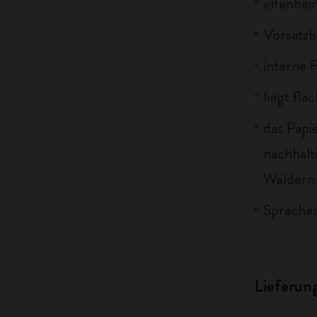
elfenbei
Vorsatzbl
interne 
liegt fla
das Papi
nachhalt
Wäldern 
Sprache:
Lieferun