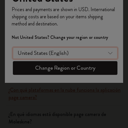
Was this answer helpful?
Prices and payments are shown in USD. International
Regístrate ahora y obtén un
10% de descuento
Si
No
shipping costs are based on your items shipping
y envío gratuito en tu primer pedido
utilizando
method and destination.
el código
WELCOME10.
Crea una cuenta de Moleskine para acceder a
Not United States? Change your region or country
Flow
ofertas exclusivas, beneficios para miembros y
más inspiración.
Page camera
Crear cuenta!
Change Region or Country
¿Page camera cuesta dinero?
¿Con qué plataformas en la nube funciona la aplicación
page camera?
¿En qué idiomas está disponible page camera de
Moleskine?