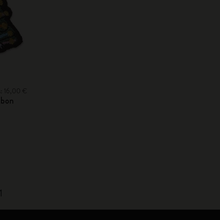
s: 16,00 €
abon
1