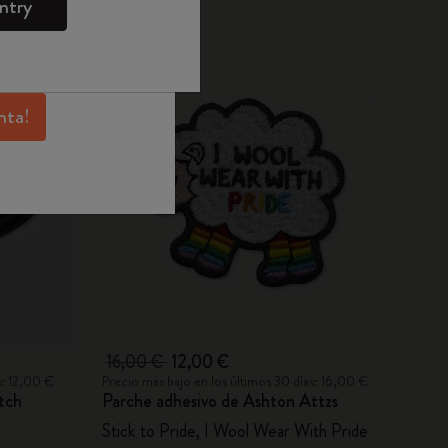
ntry
Moleskine para
-25%
sivas, beneficios
 inspiración.
nta!
16,00 €
12,00 €
s: 12,00 €
Precio más bajo en los últimos 30 días: 16,00 €
tch
Parche adhesivo de Ashton Attzs
Stick to Pride, I Wool Wear With Pride