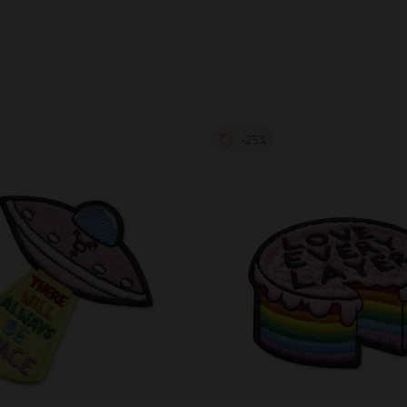
City Guide Notebooks LUXE x Moleskine
Ediciones personalizadas de la Casa Batlló
I Am The City
-25%
IZIPIZI x Moleskine
Moleskine Detour