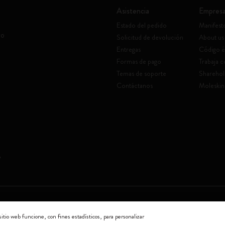
Asistencia
Empres
Estado del pedido
Manifest
vo
Solicitud de devolución
About us
Entregas
Código é
Formas de pago
Trabaja 
Temas de soporte
Sharehol
Contáctanos
Moleskin
a socio unico
sitio web funcione, con fines estadísticos, para personalizar