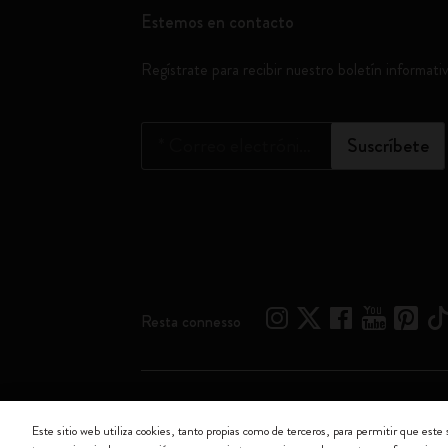
Estemos en contacto
Regístrate para recibir nuestro boletín informati
*
Correo electrónico
Suscríbete
Resta connesso
Moleskine ® es una marca registrada de Moleskine Srl 
Este sitio web utiliza cookies, tanto propias como de terceros, para permitir que este 