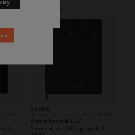
ntry
Moleskine para
Out Of Stock
sivas, beneficios
 inspiración.
nta!
24,00 €
as: 24,00 €
Precio más bajo en los últimos 30 días: 24,00 €
Agenda Essential 2027
nda, 15
Semanal vertical, XXL, tapa blanda, 15
meses