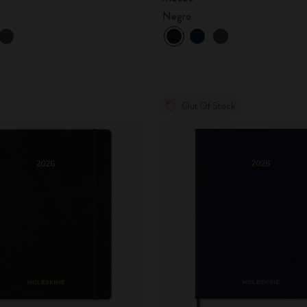
City Guide Notebooks LUXE x Moleskine
Negro
Ediciones personalizadas de la Casa Batlló
I Am The City
Out Of Stock
IZIPIZI x Moleskine
Moleskine Detour