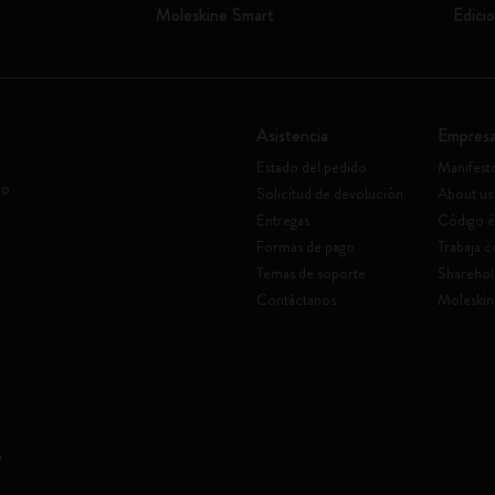
Moleskine Smart
Edicio
Asistencia
Empres
Estado del pedido
Manifest
vo
Solicitud de devolución
About us
Entregas
Código é
Formas de pago
Trabaja 
Temas de soporte
Sharehol
Contáctanos
Moleskin