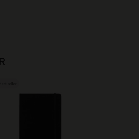
R
Best seller