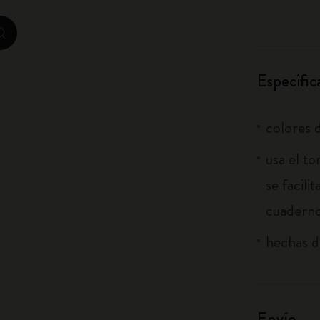
City Guide Notebooks LUXE x Moleskine
zoom.cta
Ediciones personalizadas de la Casa Batlló
Especific
I Am The City
IZIPIZI x Moleskine
colores d
Moleskine Detour
usa el to
se facili
cuadern
hechas d
Envío