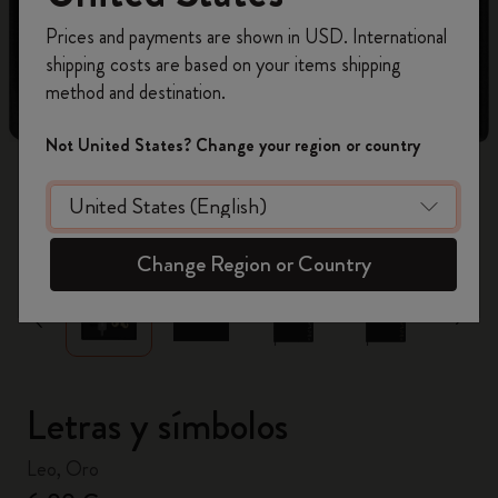
Prices and payments are shown in USD. International
Regístrate ahora y obtén un
10% de descuento
shipping costs are based on your items shipping
y envío gratuito en tu primer pedido
utilizando
method and destination.
el código
WELCOME10.
Crea una cuenta de Moleskine para acceder a
Not United States? Change your region or country
ofertas exclusivas, beneficios para miembros y
más inspiración.
zoom.cta
Crear cuenta!
Change Region or Country
Letras y símbolos
Leo, Oro