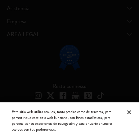
Asistencia
Empresa
AREA LEGAL
Resta connesso
Este sitio web utiliza cookies, tanto propias como de terceros, para
permitir que este sitio web funcione, con fines estadísticos, para
Moleskine ® es una marca registrada de Moleskine Srl a socio unico
personalizar tu experiencia de navegación y para enviarte anuncios
acordes con tus preferencias.
Moleskine srl a socio unico - Via Bergognone, 34 – 20144 Milano -
Italia - P. IVA / CCIAA n. 07234480965 - REA MI 1945400 - Cap.