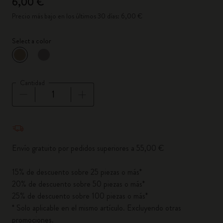
6,00 €
Precio más bajo en los últimos 30 días: 6,00 €
Select a color
Seleccionado
*
Color seleccionado
Cantidad
Cantidad actualizada a 1
Envío gratuito por pedidos superiores a 55,00 €
15% de descuento sobre 25 piezas o más*
20% de descuento sobre 50 piezas o más*
25% de descuento sobre 100 piezas o más*
* Solo aplicable en el mismo artículo. Excluyendo otras
promociones.