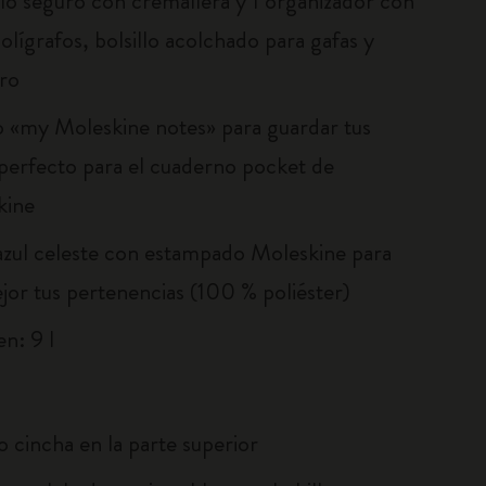
illo seguro con cremallera y 1 organizador con
olígrafos, bolsillo acolchado para gafas y
ero
lo «my Moleskine notes» para guardar tus
 perfecto para el cuaderno pocket de
kine
azul celeste con estampado Moleskine para
jor tus pertenencias (100 % poliéster)
n: 9 l
po cincha en la parte superior