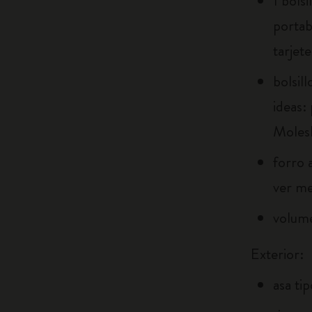
1 bols
portab
tarjet
bolsil
ideas:
Moles
forro 
ver me
volume
Exterior:
asa ti