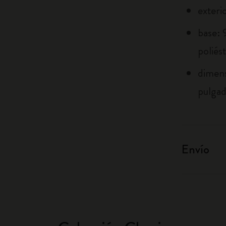
exteri
base: 
poliés
dimens
pulgad
Envío