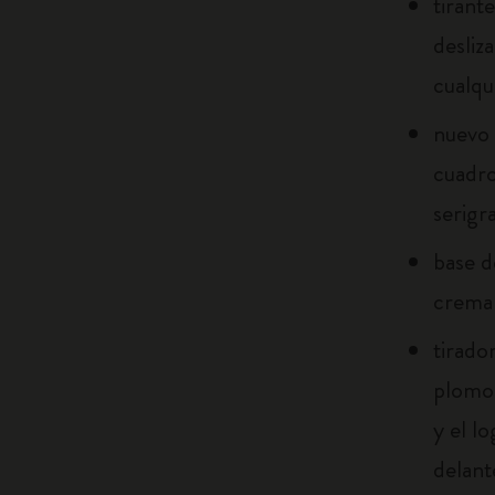
tirant
desliz
cualq
nuevo 
cuadro
serigr
base d
crema
tirado
plomo 
y el l
delant