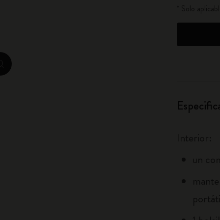
* Solo aplica
City Guide Notebooks LUXE x Moleskine
Ediciones personalizadas de la Casa Batlló
I Am The City
zoom.cta
IZIPIZI x Moleskine
Especific
Moleskine Detour
Interior:
un com
manten
portát