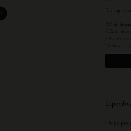
City Guide Notebooks LUXE x Moleskine
Envío gratuit
zoom.cta
Ediciones personalizadas de la Casa Batlló
15% de descue
20% de descu
I Am The City
25% de descu
* Solo aplica
IZIPIZI x Moleskine
Moleskine Detour
Especific
tapa per