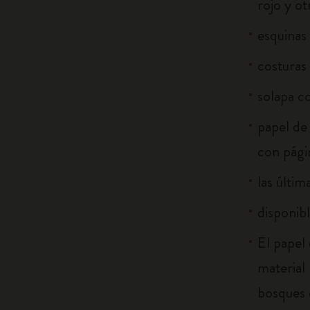
rojo y ot
esquinas
costuras 
solapa c
papel de 
con págin
las últim
disponib
El papel
material
bosques 