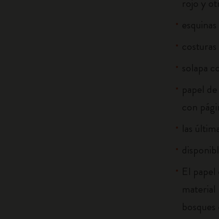
rojo y ot
esquinas
costuras 
solapa c
papel de 
con págin
las últim
disponib
El papel
material
bosques 