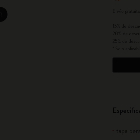
City Guide Notebooks LUXE x Moleskine
Envío gratuit
zoom.cta
Ediciones personalizadas de la Casa Batlló
15% de descue
20% de descu
I Am The City
25% de descu
* Solo aplica
IZIPIZI x Moleskine
Moleskine Detour
Especific
tapa per