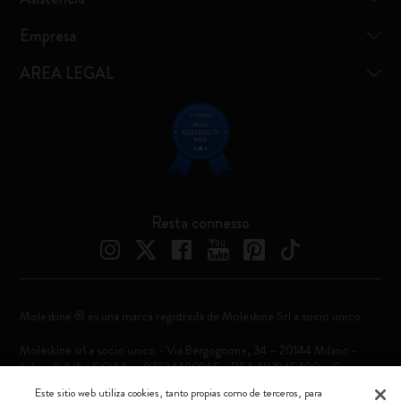
Empresa
AREA LEGAL
Resta connesso
Moleskine ® es una marca registrada de Moleskine Srl a socio unico
Moleskine srl a socio unico - Via Bergognone, 34 – 20144 Milano -
Italia - P. IVA / CCIAA n. 07234480965 - REA MI 1945400 - Cap.
Soc. €2.181.513,42
Este sitio web utiliza cookies, tanto propias como de terceros, para