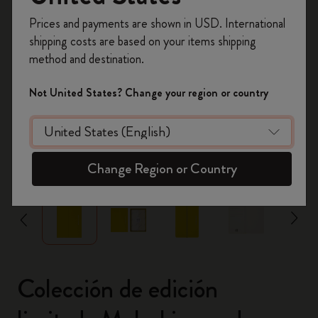
Prices and payments are shown in USD. International
Regístrate ahora y obtén un
10% de descuento
shipping costs are based on your items shipping
y envío gratuito en tu primer pedido
utilizando
method and destination.
el código
WELCOME10.
Crea una cuenta de Moleskine para acceder a
Not United States? Change your region or country
ofertas exclusivas, beneficios para miembros y
más inspiración.
Crear cuenta!
zoom.cta
Change Region or Country
Colección de edición