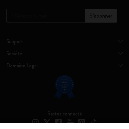
*
Adresse e-mail
S’abonner
Support
Société
Domaine Légal
Restez connecté