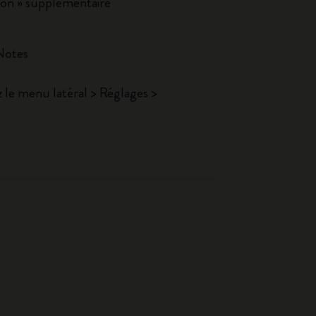
ion » supplémentaire
 Notes
z le menu latéral > Réglages >