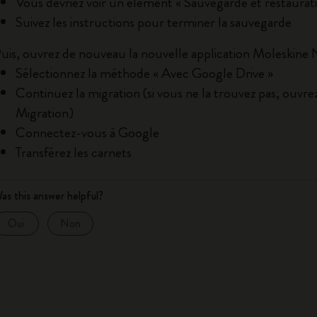
Vous devriez voir un élément « Sauvegarde et restaurat
City Guide Notebooks LUXE x Moleskine
Suivez les instructions pour terminer la sauvegarde
Casa Batlló Éditions personnalisées
uis, ouvrez de nouveau la nouvelle application Moleskine
Sélectionnez la méthode « Avec Google Drive »
I Am The City
Continuez la migration (si vous ne la trouvez pas, ouvre
Migration)
IZIPIZI x Moleskine
Connectez-vous à Google
Transférez les carnets
Moleskine Detour
as this answer helpful?
Oui
Non