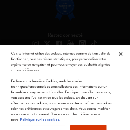
Restez connecté
Ce site Internet utilise des cookies, internes comme de tiers, afin de
fonctionner, pour des raisons statistiques, pour personnaliser votre
expérience de navigation et pour vous envoyer des publicités alignées
Moleskine ® est une marque enregistrée de Moleskine Srl a socio unico
sur vos préférences.
Moleskine srl a socio unico - Via Bergognone, 34 – 20144 Milano -
En fermant la bannière Cookies, seuls les cookies
Italia - P. IVA / CCIAA n. 07234480965 - REA MI 1945400 - Cap.
techniques/fonctionnels et ceux collectant des informations sur un
Soc. €2.181.513,42
formulaire anonyme seront installés. En cliquant sur «Tout accepter»,
vous acceptez l'utilisation de tous les cookies. En cliquant sur
Nous acceptons
«Paramètres des cookies», vous pouvez accepter ou refuser des cookies
selon vos préférences et sauvegarder vos choix. Vous pouvez modifier
vos options à tout moment. Pour en savoir plus, référez-vous à
notre
Politique sur les cookies.