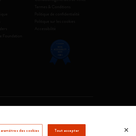
Termes & Conditions
ique
Politique de confidentialité
s
Politique sur les cookies
ders
Accessibilité
e Foundation
. Soc. €2.181.513,42
aramètres des cookies
Tout accepter