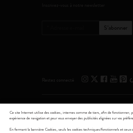
Inscrivez-vous à notre newsletter
*
Adresse e-mail
S’abonner
Restez connecté
Moleskine ® est une marque enregistrée de Moleskine 
Ce site Internet utilise des cookies, internes comme de tiers, afin de fonctionner, p
expérience de navigation et pour vous envoyer des publicités alignées sur vos préfér
Moleskine srl a socio unico - Via Bergognone, 34 – 2
En fermant la bannière Cookies, seuls les cookies techniques/fonctionnels et ceux