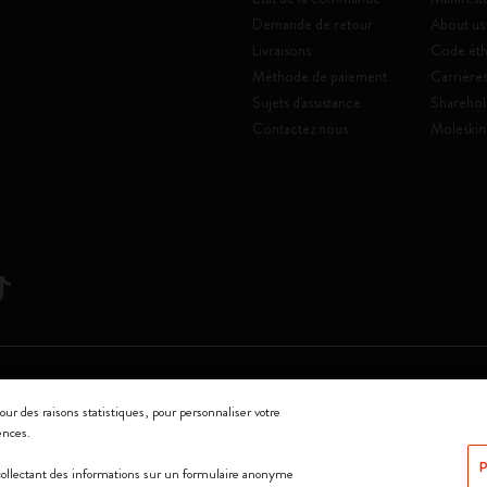
Demande de retour
About us
Livraisons
Code éth
Méthode de paiement
Carrière
Sujets d'assistance
Sharehol
Contactez nous
Moleskin
Srl a socio unico
our des raisons statistiques, pour personnaliser votre
ences.
0144 Milano - Italia - P. IVA / CCIAA n. 07234480965 - REA MI 1945400 - Cap
P
 collectant des informations sur un formulaire anonyme
Nous acceptons