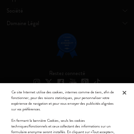
Société
Domaine Légal
Restez connecté
Ce site Internet utilise des cookies, internes comme de tiers, afin de
fonctionner, pour des raisons statistiques, pour personnaliser votre
expérience de navigation et pour vous envoyer des publicités alignées
Moleskine ® est une marque enregistrée de Moleskine Srl a socio unico
sur vos préférences.
Moleskine srl a socio unico - Via Bergognone, 34 – 20144 Milano -
En fermant la bannière Cookies, seuls les cookies
Italia - P. IVA / CCIAA n. 07234480965 - REA MI 1945400 - Cap.
techniques/fonctionnels et ceux collectant des informations sur un
Soc. €2.181.513,42
formulaire anonyme seront installés. En cliquant sur «Tout accepter»,