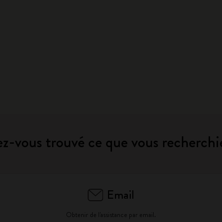
City Guide Notebooks LUXE x Moleskine
Casa Batlló Éditions personnalisées
I Am The City
IZIPIZI x Moleskine
Moleskine Detour
z-vous trouvé ce que vous recherchi
Email
Obtenir de l'assistance par email.