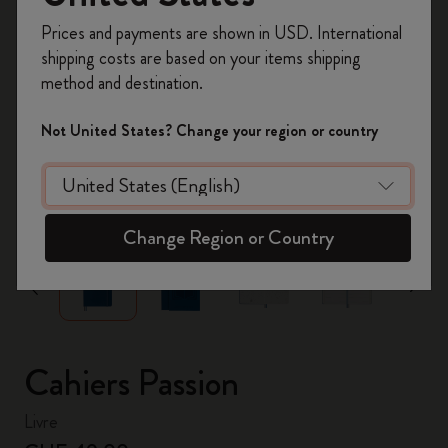
Inscrivez-vous maintenant et bénéficiez de
10 %
Prices and payments are shown in USD. International
de remise ainsi que de frais de port gratuits
shipping costs are based on your items shipping
sur votre première commande
en utilisant le
method and destination.
code
WELCOME10.
Créez un compte Moleskine pour accéder à des
Not United States? Change your region or country
offres exclusives, des avantages réservés aux
membres et davantage d’inspiration.
zoom.cta
Créer un compte!
Change Region or Country
Cahiers Passion
Livre