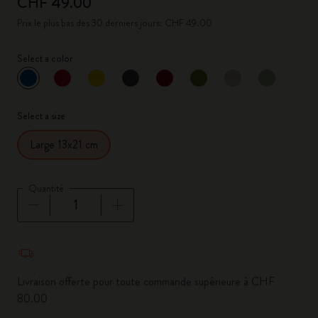
CHF 49.00
Prix le plus bas des 30 derniers jours: CHF 49.00
Select a color
sélectionné
*
Couleur sélectionnée
Select a size
Large 13x21 cm
Quantité
Quantité mise à jour à 1
Livraison offerte pour toute commande supérieure à CHF
80.00