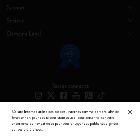
Support
Société
Domaine Légal
Restez connecté
Ce site Internet utilise des cookies, internes comme de tiers, afin de
fonctionner, pour des raisons statistiques, pour personnaliser votre
Moleskine ® est une marque enregistrée de Moleskine Srl a socio unico
expérience de navigation et pour vous envoyer des publicités alignées
sur vos préférences.
Moleskine srl a socio unico - Via Bergognone, 34 – 20144 Milano -
Italia - P. IVA / CCIAA n. 07234480965 - REA MI 1945400 - Cap.