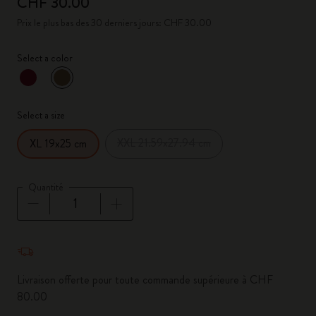
CHF 30.00
Prix le plus bas des 30 derniers jours: CHF 30.00
Select a color
sélectionné
*
Couleur sélectionnée
Select a size
XXL 21.59x27.94 cm
XL 19x25 cm
Quantité
Quantité mise à jour à 1
Livraison offerte pour toute commande supérieure à CHF
80.00