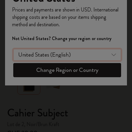
Inscrivez-vous maintenant et bénéficiez de
10 %
Prices and payments are shown in USD. International
de remise ainsi que de frais de port gratuits
shipping costs are based on your items shipping
sur votre première commande
en utilisant le
method and destination.
code
WELCOME10.
Créez un compte Moleskine pour accéder à des
Not United States? Change your region or country
offres exclusives, des avantages réservés aux
membres et davantage d’inspiration.
zoom.cta
Créer un compte!
Change Region or Country
Cahier Subject
Lot de 2, Noir/Brun Kraft