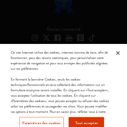
Restez connecté
Ce site Internet utilise des cookies, internes comme de tiers, afin de
fonctionner, pour des raisons statistiques, pour personnaliser votre
Moleskine ® est une marque enregistrée de Moleskine Srl a socio unico
expérience de navigation et pour vous envoyer des publicités alignées
sur vos préférences.
Moleskine srl a socio unico - Via Bergognone, 34 – 20144 Milano -
Italia - P. IVA / CCIAA n. 07234480965 - REA MI 1945400 - Cap.
En fermant la bannière Cookies, seuls les cookies
Soc. €2.181.513,42
techniques/fonctionnels et ceux collectant des informations sur un
formulaire anonyme seront installés. En cliquant sur «Tout accepter»,
Nous acceptons
vous acceptez l'utilisation de tous les cookies. En cliquant sur
«Paramètres des cookies», vous pouvez accepter ou refuser des cookies
selon vos préférences et sauvegarder vos choix. Vous pouvez modifier
vos options à tout moment. Pour en savoir plus, référez-vous à notre
Paramètres des cookies
Tout accepter
Suisse (français)