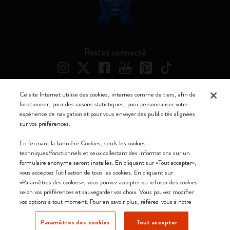
Restez connecté
Ce site Internet utilise des cookies, internes comme de tiers, afin de
fonctionner, pour des raisons statistiques, pour personnaliser votre
Moleskine ® est une marque enregistrée de Moleskine Srl a socio unico
expérience de navigation et pour vous envoyer des publicités alignées
sur vos préférences.
Moleskine srl a socio unico - Via Bergognone, 34 – 20144 Milano -
Italia - P. IVA / CCIAA n. 07234480965 - REA MI 1945400 - Cap.
En fermant la bannière Cookies, seuls les cookies
Soc. €2.181.513,42
techniques/fonctionnels et ceux collectant des informations sur un
formulaire anonyme seront installés. En cliquant sur «Tout accepter»,
Nous acceptons
vous acceptez l'utilisation de tous les cookies. En cliquant sur
«Paramètres des cookies», vous pouvez accepter ou refuser des cookies
selon vos préférences et sauvegarder vos choix. Vous pouvez modifier
vos options à tout moment. Pour en savoir plus, référez-vous à notre
Paramètres des cookies
Tout accepter
Suisse (français)