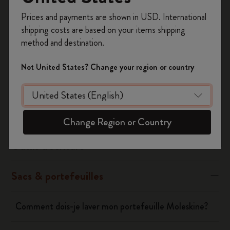
Inscrivez-vous maintenant et bénéficiez de
10 %
Prices and payments are shown in USD. International
Was this answer helpful?
de remise ainsi que de frais de port gratuits
shipping costs are based on your items shipping
sur votre première commande
en utilisant le
Oui
Non
method and destination.
code
WELCOME10.
Créez un compte Moleskine pour accéder à des
Not United States? Change your region or country
offres exclusives, des avantages réservés aux
Carnets
membres et davantage d’inspiration.
Créer un compte!
Agendas
Change Region or Country
Outils d'écriture
Sacs & portefeuilles
Comment dois-je laver mon portefeuille Moleskine?