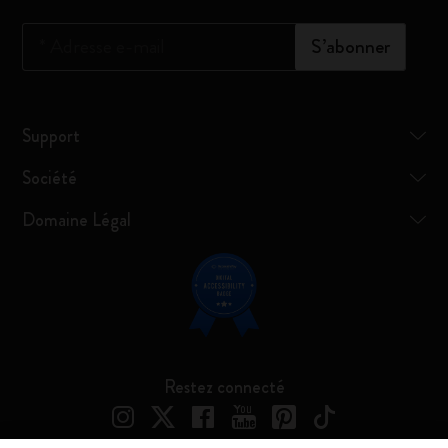
*
Adresse e-mail
S’abonner
Support
Société
Domaine Légal
Restez connecté