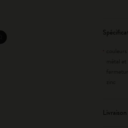
City Guide Notebooks LUXE x Moleskine
Casa Batlló Éditions personnalisées
Spécifica
I Am The City
zoom.cta
Moleskine Detour
couleurs 
métal et 
fermeture
zinc
Livraison