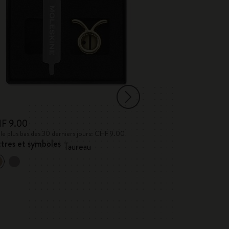
F 9.00
CHF 9.00
 le plus bas des 30 derniers jours: CHF 9.00
Prix le plus bas des 
tres et symboles
Lettres et symb
Taureau