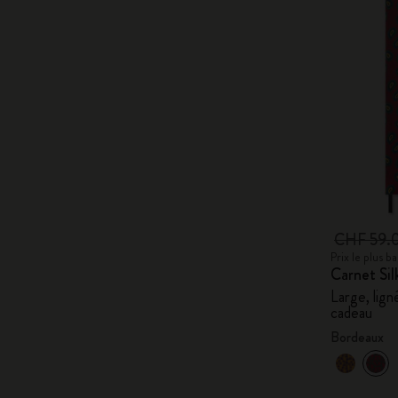
CHF 59.
Prix le plus 
Carnet Sil
Large, lign
cadeau
Bordeaux