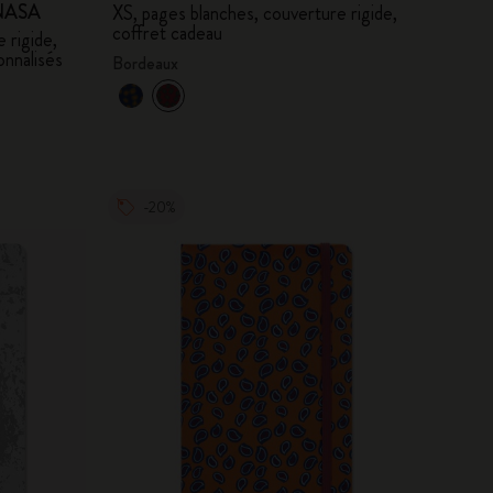
a NASA
XS, pages blanches, couverture rigide,
coffret cadeau
 rigide,
onnalisés
Bordeaux
-20%