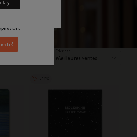
ntry
oleskine pour
exclusives, des
aux membres et
piration.
ompte!
Trier par
-50%