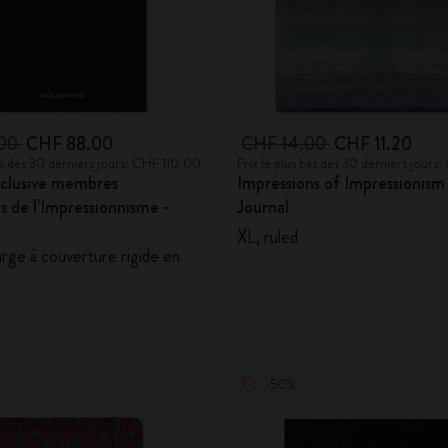
City Guide Notebooks LUXE x Moleskine
Casa Batlló Éditions personnalisées
I Am The City
.00
CHF 88.00
CHF 14.00
CHF 11.20
bas des 30 derniers jours: CHF 110.00
Prix le plus bas des 30 derniers jours
Moleskine Detour
xclusive membres
Impressions of Impressionism
s de l'Impressionnisme -
Journal
XL, ruled
arge à couverture rigide en
-50%