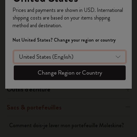
Inscrivez-vous maintenant et bénéficiez de
10 %
Prices and payments are shown in USD. International
de remise ainsi que de frais de port gratuits
Was this answer helpful?
shipping costs are based on your items shipping
sur votre première commande
en utilisant le
method and destination.
Oui
Non
code
WELCOME10.
Créez un compte Moleskine pour accéder à des
Not United States? Change your region or country
offres exclusives, des avantages réservés aux
membres et davantage d’inspiration.
Carnets
Créer un compte!
Agendas
Change Region or Country
Outils d'écriture
Sacs & portefeuilles
Comment dois-je laver mon portefeuille Moleskine?