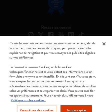
Restez connecté
Ce site Internet utilise des cookies, internes comme de tiers, afin de
fonctionner, pour des raisons statistiques, pour personnaliser votre
expérience de navigation et pour vous envoyer des publicités alignées
Moleskine ® est une marque enregistrée de Moleskine Srl a socio unico
sur vos préférences.
Moleskine srl a socio unico - Via Bergognone, 34 – 20144 Milano -
En fermant la bannière Cookies, seuls les cookies
Italia - P. IVA / CCIAA n. 07234480965 - REA MI 1945400 - Cap.
techniques/fonctionnels et ceux collectant des informations sur un
Soc. €2.181.513,42
formulaire anonyme seront installés. En cliquant sur «Tout accepter»,
vous acceptez l'utilisation de tous les cookies. En cliquant sur
Nous acceptons
«Paramètres des cookies», vous pouvez accepter ou refuser des cookies
selon vos préférences et sauvegarder vos choix. Vous pouvez modifier
vos options à tout moment. Pour en savoir plus, référez-vous à notre
Politique sur les cookies.
Paramètres des cookies
Tout accepter