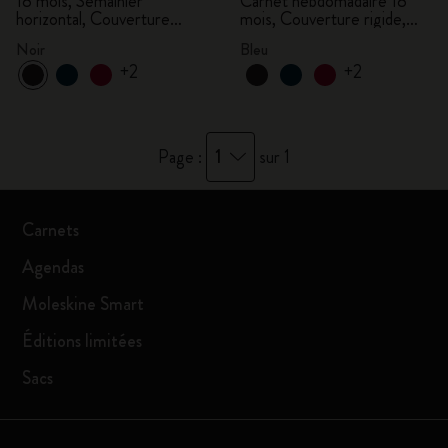
18 mois, Semainier
Carnet hebdomadaire 18
horizontal, Couverture
mois, Couverture rigide,
rigide, Noir
Aigue-marine
Noir
Bleu
+2
+2
1
Page :
sur 1
Carnets
Agendas
Moleskine Smart
Éditions limitées
Sacs