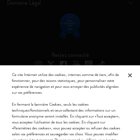
Domaine Légal
Restez connecté
Ce site Internet utilise des cookies, internes comme de tiers, afin de
fonctionner, pour des raisons statistiques, pour personnaliser votre
expérience de navigation et pour vous envoyer des publicités alignées
Moleskine ® est une marque enregistrée de Moleskine Srl a socio unico
sur vos préférences.
Moleskine srl a socio unico - Via Bergognone, 34 – 20144 Milano -
En fermant la bannière Cookies, seuls les cookies
Italia - P. IVA / CCIAA n. 07234480965 - REA MI 1945400 - Cap.
techniques/fonctionnels et ceux collectant des informations sur un
Soc. €2.181.513,42
formulaire anonyme seront installés. En cliquant sur «Tout accepter»,
vous acceptez l'utilisation de tous les cookies. En cliquant sur
Nous acceptons
«Paramètres des cookies», vous pouvez accepter ou refuser des cookies
selon vos préférences et sauvegarder vos choix. Vous pouvez modifier
vos options à tout moment. Pour en savoir plus, référez-vous à notre