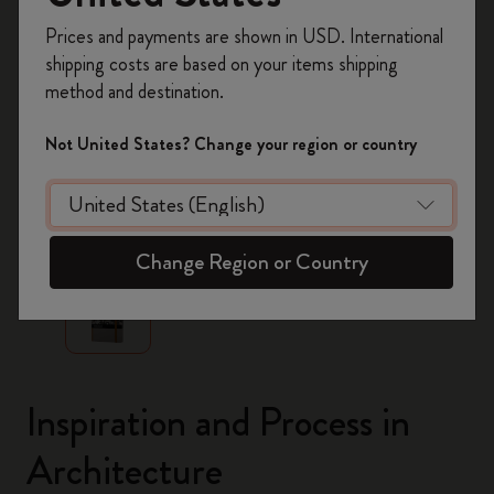
Inscrivez-vous maintenant et bénéficiez de
10 %
Prices and payments are shown in USD. International
de remise ainsi que de frais de port gratuits
shipping costs are based on your items shipping
sur votre première commande
en utilisant le
method and destination.
code
WELCOME10.
Créez un compte Moleskine pour accéder à des
Not United States? Change your region or country
offres exclusives, des avantages réservés aux
membres et davantage d’inspiration.
zoom.cta
Créer un compte!
Change Region or Country
Inspiration and Process in
Architecture