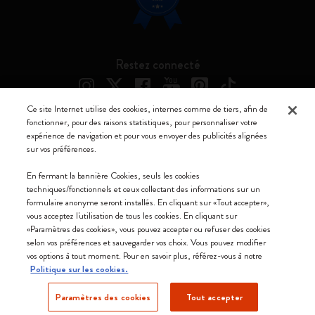
Restez connecté
Ce site Internet utilise des cookies, internes comme de tiers, afin de
fonctionner, pour des raisons statistiques, pour personnaliser votre
expérience de navigation et pour vous envoyer des publicités alignées
Moleskine ® est une marque enregistrée de Moleskine Srl a socio unico
sur vos préférences.
Moleskine srl a socio unico - Via Bergognone, 34 – 20144 Milano -
En fermant la bannière Cookies, seuls les cookies
Italia - P. IVA / CCIAA n. 07234480965 - REA MI 1945400 - Cap.
techniques/fonctionnels et ceux collectant des informations sur un
Soc. €2.181.513,42
formulaire anonyme seront installés. En cliquant sur «Tout accepter»,
vous acceptez l'utilisation de tous les cookies. En cliquant sur
Nous acceptons
«Paramètres des cookies», vous pouvez accepter ou refuser des cookies
selon vos préférences et sauvegarder vos choix. Vous pouvez modifier
vos options à tout moment. Pour en savoir plus, référez-vous à notre
Politique sur les cookies.
Paramètres des cookies
Tout accepter
Luxembourg (français)