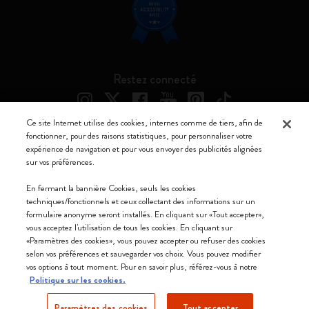
Restez connecté
Ce site Internet utilise des cookies, internes comme de tiers, afin de
fonctionner, pour des raisons statistiques, pour personnaliser votre
expérience de navigation et pour vous envoyer des publicités alignées
Moleskine ® est une marque enregistrée de Moleskine Srl a socio unico
sur vos préférences.
Moleskine srl a socio unico - Via Bergognone, 34 – 20144 Milano -
En fermant la bannière Cookies, seuls les cookies
Italia - P. IVA / CCIAA n. 07234480965 - REA MI 1945400 - Cap.
techniques/fonctionnels et ceux collectant des informations sur un
Soc. €2.181.513,42
formulaire anonyme seront installés. En cliquant sur «Tout accepter»,
vous acceptez l'utilisation de tous les cookies. En cliquant sur
Nous acceptons
«Paramètres des cookies», vous pouvez accepter ou refuser des cookies
selon vos préférences et sauvegarder vos choix. Vous pouvez modifier
vos options à tout moment. Pour en savoir plus, référez-vous à notre
Politique sur les cookies.
Paramètres des cookies
Tout accepter