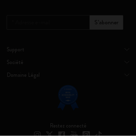
*
Adresse e-mail
S’abonner
Support
Société
Domaine Légal
Restez connecté