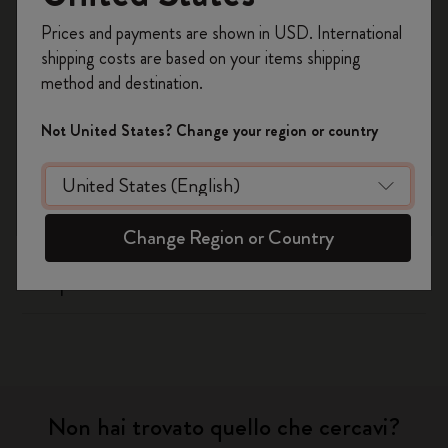
Registrati per ottenere un
10% di sconto e
Spedizione & Consegna
Prices and payments are shown in USD. International
spedizione gratuita sul tuo primo ordine
shipping costs are based on your items shipping
usando il codice
WELCOME10.
Resi & Rimborsi
method and destination.
Crea un account Moleskine per avere accesso
ad offerte, vantaggi e tanta ispirazione.
Not United States? Change your region or country
Garanzia
Registrati!
Sono previsti sconti per gli studenti?
Change Region or Country
Che cosa copre la garanzia Moleskine? Per quanto
tempo?
Non hai trovato quello che cercavi?