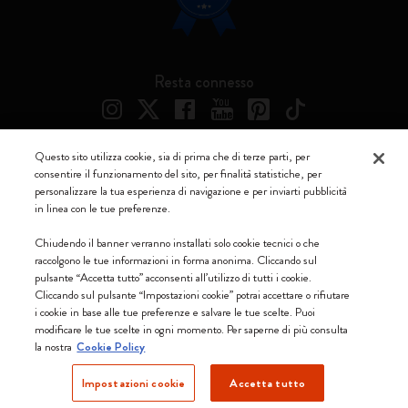
Resta connesso
Questo sito utilizza cookie, sia di prima che di terze parti, per
consentire il funzionamento del sito, per finalità statistiche, per
Moleskine ® è un marchio registrato di Moleskine Srl a socio unico
personalizzare la tua esperienza di navigazione e per inviarti pubblicità
in linea con le tue preferenze.
Moleskine srl a socio unico - Via Bergognone, 34 – 20144 Milano -
Italia - P. IVA / CCIAA n. 07234480965 - REA MI 1945400 - Cap.
Chiudendo il banner verranno installati solo cookie tecnici o che
Soc. €2.181.513,42
raccolgono le tue informazioni in forma anonima. Cliccando sul
pulsante “Accetta tutto” acconsenti all’utilizzo di tutti i cookie.
Accettiamo
Cliccando sul pulsante “Impostazioni cookie” potrai accettare o rifiutare
i cookie in base alle tue preferenze e salvare le tue scelte. Puoi
modificare le tue scelte in ogni momento. Per saperne di più consulta
la nostra
Cookie Policy
Impostazioni cookie
Accetta tutto
Svizzera (italiano)