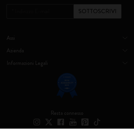
*
Indirizzo E-mail
SOTTOSCRIVI
Assi
Azienda
Informazioni Legali
Resta connesso