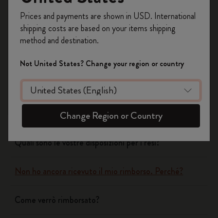
Registrati per ottenere un
10% di sconto e
Si
No
Prices and payments are shown in USD. International
spedizione gratuita sul tuo primo ordine
shipping costs are based on your items shipping
usando il codice
WELCOME10.
method and destination.
Crea un account Moleskine per avere accesso
Spedizione & Consegna
ad offerte, vantaggi e tanta ispirazione.
Not United States? Change your region or country
Registrati!
Resi & Rimborsi
Quando riceverete il mio reso?
Change Region or Country
Quali sono le vostre disposizioni per i resi?
Non ho ancora ricevuto il mio rimborso. Perché?
Come verrò rimborsato?