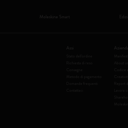
Moleskine Smart
Edizi
Assi
Aziend
Stato dell'ordine
Manifes
Richiesta di reso
About u
Consegne
Codice 
Metodo di pagamento
Creativit
Domande frequenti
Report di
Contattaci
Lavora c
Shareho
Moleski