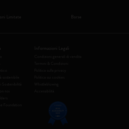
oni Limitate
Borse
a
Informazioni Legali
to
Condizioni generali di vendita
s
Termini & Condizioni
etico
Politica sulla privacy
à sostenibile
Politica sui cookies
 Sostenibilità
Whistleblowing
on noi
Accessibilità
lders
ne Foundation