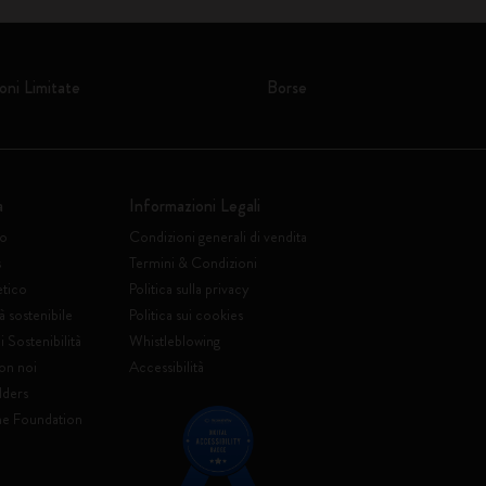
oni Limitate
Borse
a
Informazioni Legali
to
Condizioni generali di vendita
s
Termini & Condizioni
etico
Politica sulla privacy
à sostenibile
Politica sui cookies
 Sostenibilità
Whistleblowing
on noi
Accessibilità
lders
ne Foundation