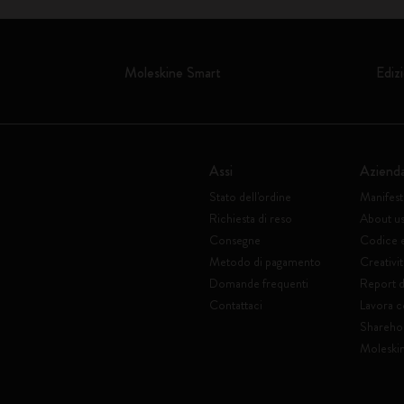
Moleskine Smart
Edizi
Assi
Aziend
Stato dell'ordine
Manifes
Richiesta di reso
About u
Consegne
Codice 
Metodo di pagamento
Creativit
Domande frequenti
Report di
Contattaci
Lavora c
Shareho
Moleski