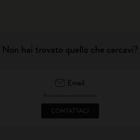
City Guide Notebooks LUXE x Moleskine
Edizione Speciale Casa Batlló
I Am The City
Non hai trovato quello che cercavi?
Moleskine Detour
Email
Ricevi assistenza tramite email.
CONTATTACI