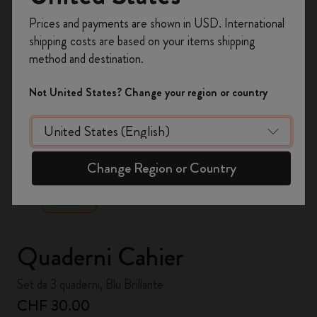
Registrati per ottenere un
10% di sconto e
Prices and payments are shown in USD. International
spedizione gratuita sul tuo primo ordine
shipping costs are based on your items shipping
usando il codice
WELCOME10.
method and destination.
Crea un account Moleskine per avere accesso
ad offerte, vantaggi e tanta ispirazione.
Not United States? Change your region or country
Registrati!
zoom.cta
Change Region or Country
Quaderni Cahier
Set da 3 quaderni, Blu Brillante
CHF 30.00