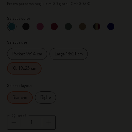
Prezzo più basso negli ultimi 30 giorni: CHF 30.00
Select a color
selezionato
*
Colore selezionato
Select a size
Pocket 9x14 cm
Large 13x21 cm
XL 19x25 cm
Select a layout
Righe
Bianche
Quantità