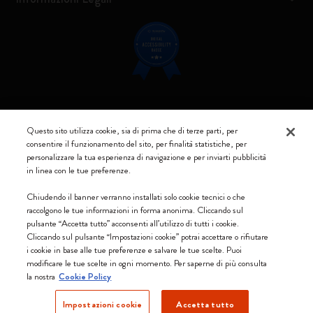
Resta connesso
Questo sito utilizza cookie, sia di prima che di terze parti, per
consentire il funzionamento del sito, per finalità statistiche, per
personalizzare la tua esperienza di navigazione e per inviarti pubblicità
in linea con le tue preferenze.
Moleskine ® è un marchio registrato di Moleskine Srl a socio unico
Chiudendo il banner verranno installati solo cookie tecnici o che
raccolgono le tue informazioni in forma anonima. Cliccando sul
Moleskine srl a socio unico - Via Bergognone, 34 – 20144 Milano -
pulsante “Accetta tutto” acconsenti all’utilizzo di tutti i cookie.
Italia - P. IVA / CCIAA n. 07234480965 - REA MI 1945400 - Cap.
Cliccando sul pulsante “Impostazioni cookie” potrai accettare o rifiutare
Soc. €2.181.513,42
i cookie in base alle tue preferenze e salvare le tue scelte. Puoi
modificare le tue scelte in ogni momento. Per saperne di più consulta
Accettiamo
la nostra
Cookie Policy
Impostazioni cookie
Accetta tutto