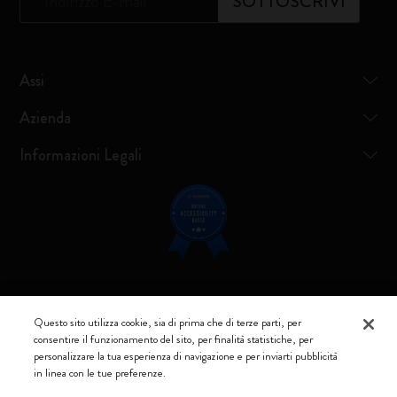
*
Indirizzo E-mail
SOTTOSCRIVI
Assi
Azienda
Informazioni Legali
Resta connesso
Questo sito utilizza cookie, sia di prima che di terze parti, per
consentire il funzionamento del sito, per finalità statistiche, per
personalizzare la tua esperienza di navigazione e per inviarti pubblicità
in linea con le tue preferenze.
Moleskine ® è un marchio registrato di Moleskine Srl a socio unico