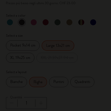
Prezzo più basso negli ultimi 30 giorni: CHF 23.00
Select a color
selezionato
*
Colore selezionato
Select a size
Pocket 9x14 cm
Large 13x21 cm
XL 19x25 cm
XXL 21.59x27.94 cm
Select a layout
Bianche
Puntini
Quadretti
Righe
Quantità