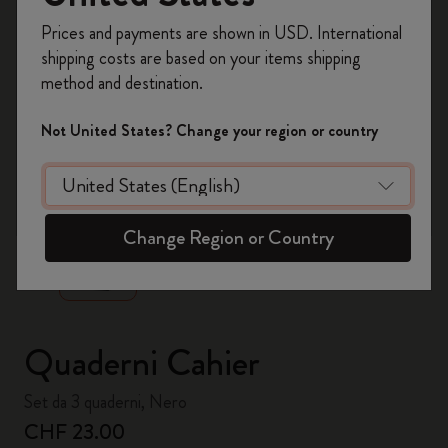
Registrati per ottenere un
10% di sconto e
Prices and payments are shown in USD. International
spedizione gratuita sul tuo primo ordine
shipping costs are based on your items shipping
usando il codice
WELCOME10.
method and destination.
Crea un account Moleskine per avere accesso
ad offerte, vantaggi e tanta ispirazione.
Not United States? Change your region or country
Registrati!
zoom.cta
Change Region or Country
Quaderni Cahier
Set da 3 quaderni, Nero
CHF 23.00