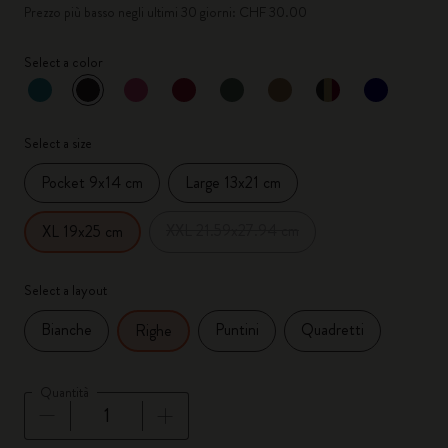
Prezzo più basso negli ultimi 30 giorni: CHF 30.00
Select a color
selezionato
*
Colore selezionato
Select a size
Pocket 9x14 cm
Large 13x21 cm
XXL 21.59x27.94 cm
XL 19x25 cm
Select a layout
Bianche
Puntini
Quadretti
Righe
Quantità