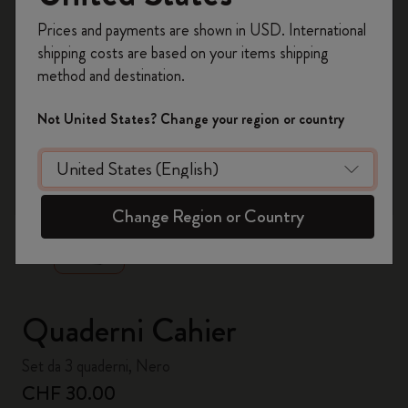
Registrati per ottenere un
10% di sconto e
Prices and payments are shown in USD. International
spedizione gratuita sul tuo primo ordine
shipping costs are based on your items shipping
usando il codice
WELCOME10.
method and destination.
Crea un account Moleskine per avere accesso
ad offerte, vantaggi e tanta ispirazione.
Not United States? Change your region or country
Registrati!
zoom.cta
Change Region or Country
Quaderni Cahier
Set da 3 quaderni, Nero
CHF 30.00