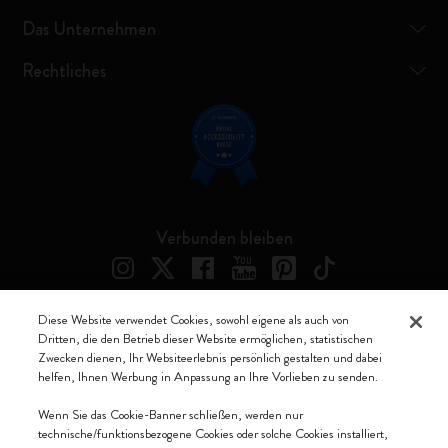
Das Unternehmen
Rechtliches
Verbunden bleiben
Diese Website verwendet Cookies, sowohl eigene als auch von
Dritten, die den Betrieb dieser Website ermöglichen, statistischen
Moleskine ® ist ein eingetragenes Warenzeichen von Moleskine Srl a
Zwecken dienen, Ihr Websiteerlebnis persönlich gestalten und dabei
socio unico
helfen, Ihnen Werbung in Anpassung an Ihre Vorlieben zu senden.
Moleskine srl a socio unico - Via Bergognone, 34 – 20144 Milano -
Wenn Sie das Cookie-Banner schließen, werden nur
Italia - P. IVA / CCIAA n. 07234480965 - REA MI 1945400 - Cap.
technische/funktionsbezogene Cookies oder solche Cookies installiert,
Soc. €2.181.513,42