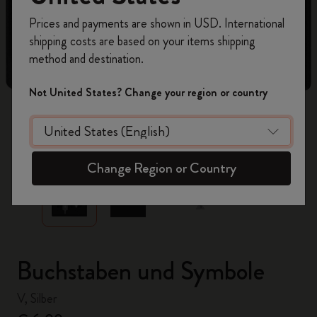
Registrieren Sie sich jetzt und sichern Sie sich
Prices and payments are shown in USD. International
10% Rabatt sowie kostenlosen Versand auf
shipping costs are based on your items shipping
Ihre erste Bestellung
mit dem Code
method and destination.
WELCOME10.
Erstellen Sie ein Moleskine Konto, um Zugang zu
Not United States? Change your region or country
exklusiven Angeboten, Mitgliedervorteilen und
noch mehr Inspiration zu erhalten.
zoom.cta
Jetzt registrieren!
Change Region or Country
Buchstaben und Symbole
V, Silber