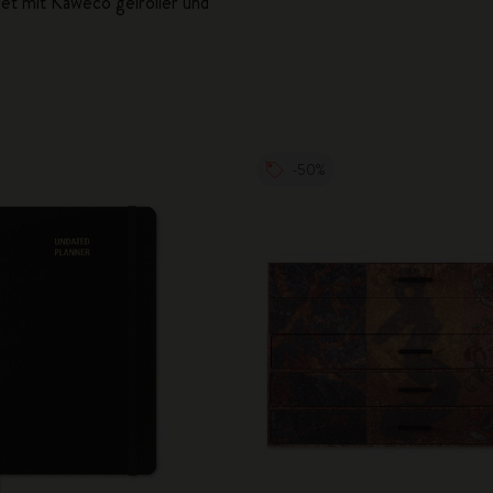
t mit Kaweco gelroller und
City Guide Notebooks LUXE x Moleskine
Casa Batlló Custom Editions
I Am The City
-50%
IZIPIZI x Moleskine
Moleskine Detour