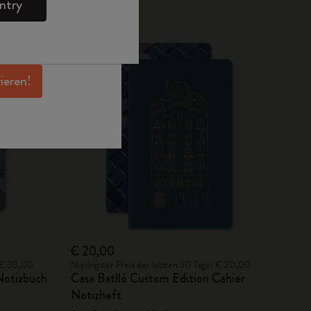
ntry
en Angeboten,
 und noch mehr
erhalten.
rieren!
€ 20,00
: € 30,00
Niedrigster Preis der letzten 30 Tage: € 20,00
Notizbuch
Casa Batlló Custom Edition Cahier
Notizheft