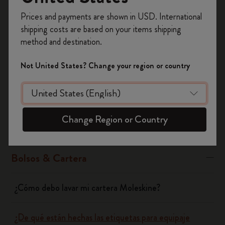
Was this answer helpful?
Prices and payments are shown in USD. International
Regístrate ahora y obtén un
10% de descuento
Si
No
shipping costs are based on your items shipping
y envío gratuito en tu primer pedido
utilizando
method and destination.
el código
WELCOME10.
Crea una cuenta de Moleskine para acceder a
Not United States? Change your region or country
Cuadernos
ofertas exclusivas, beneficios para miembros y
más inspiración.
Agendas
Crear cuenta!
Change Region or Country
Herramientas de escritura
Bolsos & Cartera
¿Cómo debo lavar mi cartera Moleskine?
¿De qué están hechas las etiquetas para equipaje