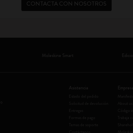
CONTACTA CON NOSOTROS
Moleskine Smart
Edicio
Asistencia
Empres
Estado del pedido
Manifest
vo
Solicitud de devolución
About us
Entregas
Código é
Formas de pago
Trabaja 
Temas de soporte
Sharehol
Contáctanos
Moleskin