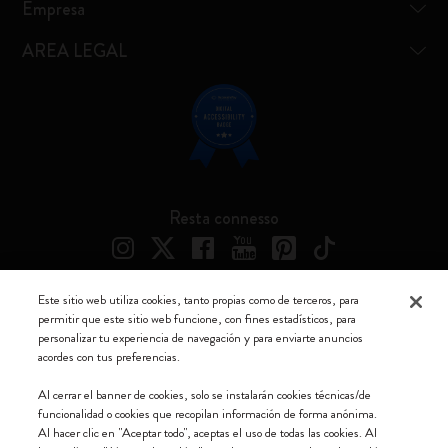
Empresa
AREA LEGAL
Resta connesso
Este sitio web utiliza cookies, tanto propias como de terceros, para
permitir que este sitio web funcione, con fines estadísticos, para
Moleskine ® es una marca registrada de Moleskine Srl a socio unico
personalizar tu experiencia de navegación y para enviarte anuncios
acordes con tus preferencias.
Moleskine srl a socio unico - Via Bergognone, 34 – 20144 Milano -
Italia - P. IVA / CCIAA n. 07234480965 - REA MI 1945400 - Cap.
Al cerrar el banner de cookies, solo se instalarán cookies técnicas/de
Soc. €2.181.513,42
funcionalidad o cookies que recopilan información de forma anónima.
Al hacer clic en "Aceptar todo", aceptas el uso de todas las cookies. Al
Aceptamos