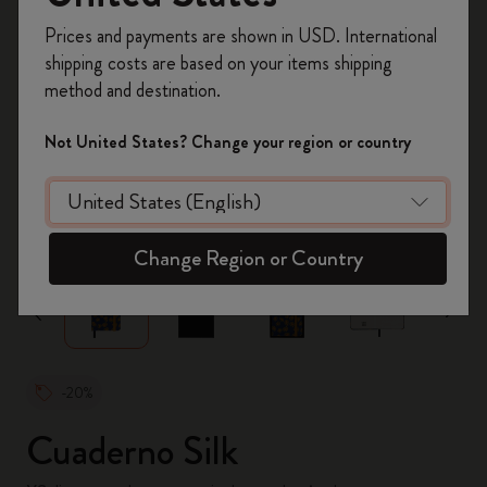
Prices and payments are shown in USD. International
Regístrate ahora y obtén un
10% de descuento
shipping costs are based on your items shipping
y envío gratuito en tu primer pedido
utilizando
method and destination.
el código
WELCOME10.
Crea una cuenta de Moleskine para acceder a
Not United States? Change your region or country
ofertas exclusivas, beneficios para miembros y
más inspiración.
zoom.cta
Crear cuenta!
Change Region or Country
-20%
Cuaderno Silk