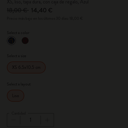
XS, liso, tapa dura, con caja de regalo, Azul
18,00 €
14,40 €
Precio más bajo en los últimos 30 días: 18,00 €
Select a color
Seleccionado
*
Color seleccionado
Select a size
XS 6.5x10.5 cm
Select a layout
Liso
Cantidad