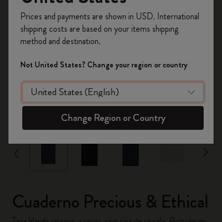
Prices and payments are shown in USD. International
Regístrate ahora y obtén un
10% de descuento
shipping costs are based on your items shipping
y envío gratuito en tu primer pedido
utilizando
method and destination.
el código
WELCOME10.
Crea una cuenta de Moleskine para acceder a
Not United States? Change your region or country
ofertas exclusivas, beneficios para miembros y
más inspiración.
Crear cuenta!
zoom.cta
Change Region or Country
Cuaderno Precious & Ethical
Tapa blanda vegana, a rayas, con caja de regalo, Petroleum