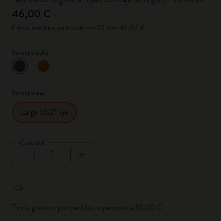
46,00 €
Precio más bajo en los últimos 30 días: 46,00 €
Select a color
Seleccionado
*
Color seleccionado
Select a size
Large 13x21 cm
Cantidad
Cantidad actualizada a 1
Envío gratuito por pedidos superiores a 55,00 €