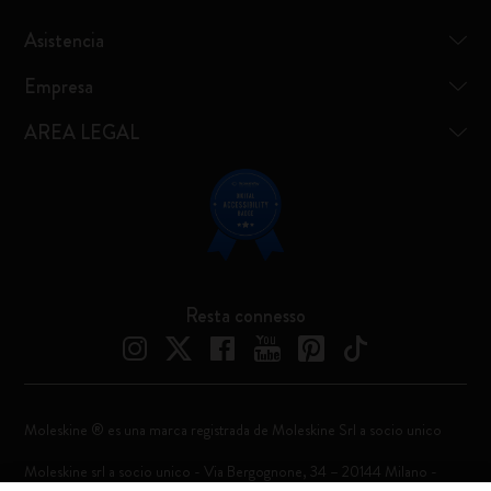
Asistencia
Empresa
AREA LEGAL
Resta connesso
Moleskine ® es una marca registrada de Moleskine Srl a socio unico
Moleskine srl a socio unico - Via Bergognone, 34 – 20144 Milano -